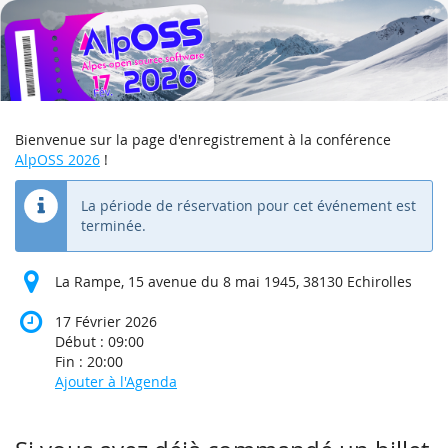
AlpOSS
Aller sur
la page
2026
principale
17
Février
2026
Bienvenue sur la page d'enregistrement à la conférence
AlpOSS 2026
!
La période de réservation pour cet événement est
terminée.
La Rampe, 15 avenue du 8 mai 1945, 38130 Echirolles
17 Février 2026
Début :
09:00
Fin :
20:00
Ajouter à l'Agenda